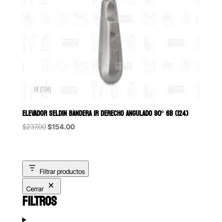
ELEVADOR SELDIN BANDERA 1R DERECHO ANGULADO 90° 6B (124)
Original
Current
$
237.00
$
154.00
price
price
was:
is:
$237.00.
$154.00.
Filtrar productos
Cerrar
FILTROS