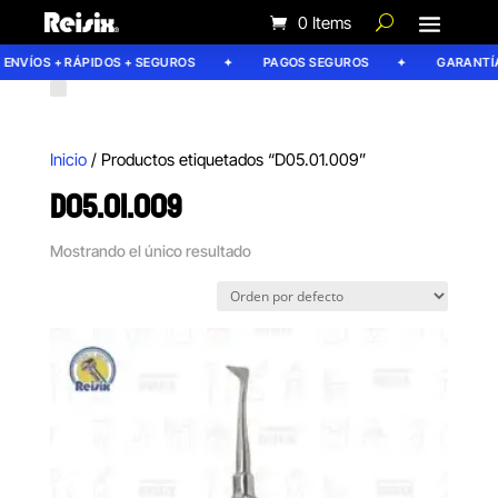
0 Items
ENVÍOS + RÁPIDOS + SEGUROS
PAGOS SEGUROS
GARANTÍA 
Inicio
/ Productos etiquetados “D05.01.009”
D05.01.009
Mostrando el único resultado