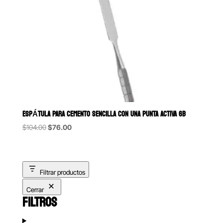
ESPÁTULA PARA CEMENTO SENCILLA CON UNA PUNTA ACTIVA 6B
Original
Current
$
104.00
$
76.00
price
price
was:
is:
$104.00.
$76.00.
Filtrar productos
Cerrar
FILTROS