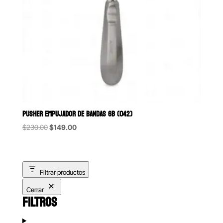
PUSHER EMPUJADOR DE BANDAS 6B (042)
Original
Current
$
230.00
$
149.00
price
price
was:
is:
$230.00.
$149.00.
Filtrar productos
Cerrar
FILTROS