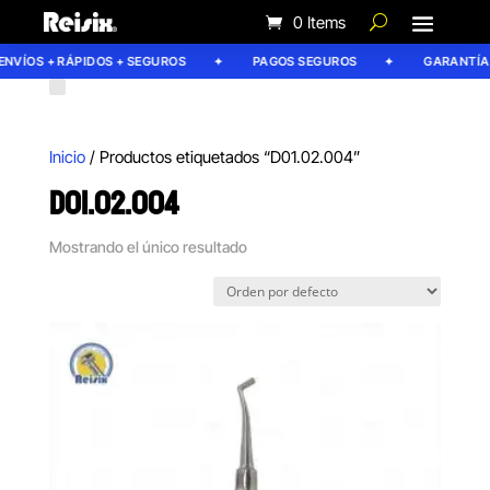
0 Items
NVÍOS + RÁPIDOS + SEGUROS
PAGOS SEGUROS
GARANTÍA R
Inicio
/ Productos etiquetados “D01.02.004”
D01.02.004
Mostrando el único resultado