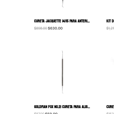
CURETA JACQUETTE 14/15 PARA ANTERIORES MANGO 6 HU-FRIEDY
Original
Current
$
898.00
$
630.00
$
1,2
price
price
was:
is:
$898.00.
$630.00.
GOLDMAN FOX NO.21 CURETA PARA ALISADO RADICULAR 6B (154-A)
Original
Current
$
87.00
$
59.00
$
153