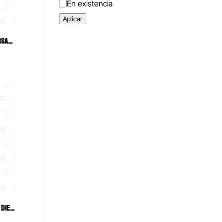
Estado
En existencia
Aplicar
CURETA CRANE KAPLAN CK6 UNIVERSAL HU-FRIEDY
CURETAS GRACEY HEXAGONAL PARA DIENTES ANTERIORES 3/4 6B (157-A)