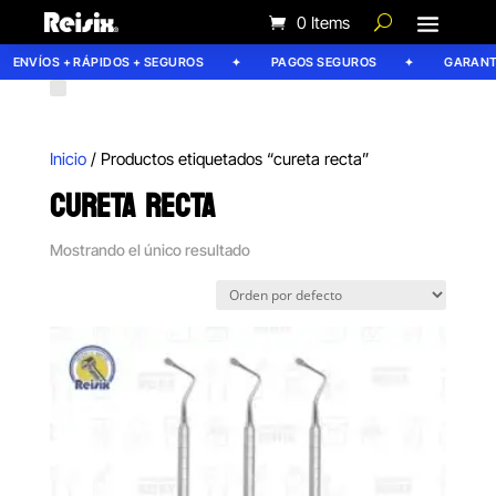
0 Items
ENVÍOS + RÁPIDOS + SEGUROS
PAGOS SEGUROS
GARANTÍA
Inicio
/ Productos etiquetados “cureta recta”
CURETA RECTA
Mostrando el único resultado