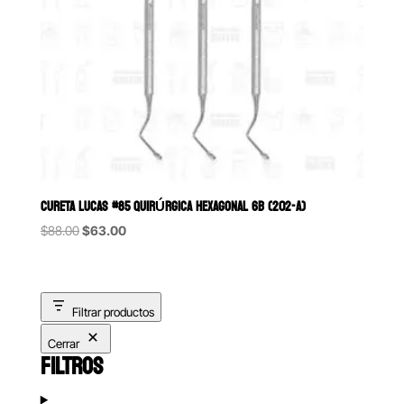
CURETA LUCAS #85 QUIRÚRGICA HEXAGONAL 6B (202-A)
Original
Current
$
88.00
$
63.00
price
price
was:
is:
$88.00.
$63.00.
Filtrar productos
Cerrar
FILTROS