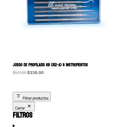
JUEGO DE PROFILAXIS 6B (152-A) 8 INSTRUMENTOS
Original
Current
$
521.00
$
338.00
price
price
was:
is:
$521.00.
$338.00.
Filtrar productos
Cerrar
FILTROS