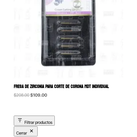
FRESA DE ZIRCONIA PARA CORTE DE CORONA MDT INDIVIDUAL
Original
Current
$
208.00
$
109.00
price
price
was:
is:
$208.00.
$109.00.
Filtrar productos
Cerrar