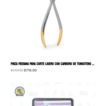
PINZA MEDIANA PARA CORTE LIGERO CON CARBURO DE TUNGSTENO 6B (021-C)
Original
Current
$
1,107.00
$
719.00
price
price
was:
is:
$1,107.00.
$719.00.