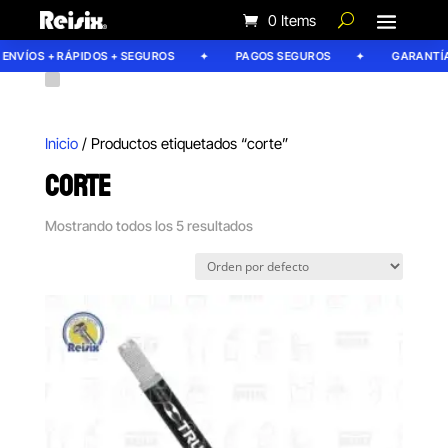
0 Items
NVÍOS + RÁPIDOS + SEGUROS
PAGOS SEGUROS
GARANTÍA R
Inicio
/ Productos etiquetados “corte”
CORTE
Mostrando todos los 5 resultados