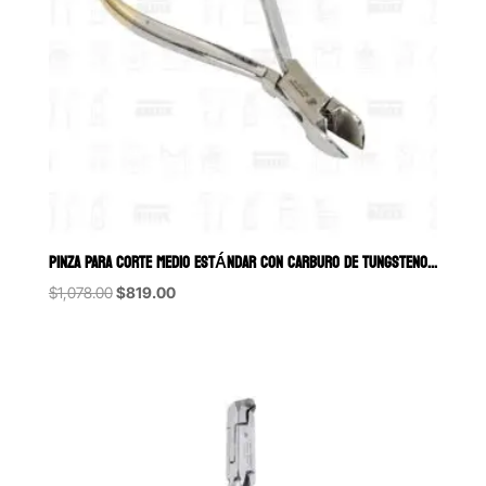
PINZA PARA CORTE MEDIO ESTÁNDAR CON CARBURO DE TUNGSTENO 6B (020-
Original
Current
$
1,078.00
$
819.00
price
price
was:
is:
$1,078.00.
$819.00.