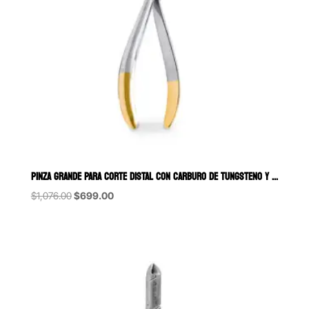
PINZA GRANDE PARA CORTE DISTAL CON CARBURO DE TUNGSTENO Y SEGURO 6
Original
Current
$
1,076.00
$
699.00
price
price
was:
is:
$1,076.00.
$699.00.