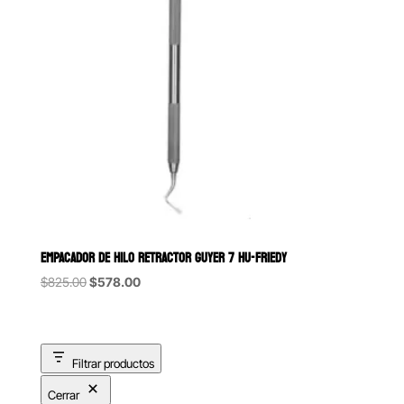
EMPACADOR DE HILO RETRACTOR GUYER 7 HU-FRIEDY
Original
Current
$
825.00
$
578.00
price
price
was:
is:
$825.00.
$578.00.
Filtrar productos
Cerrar