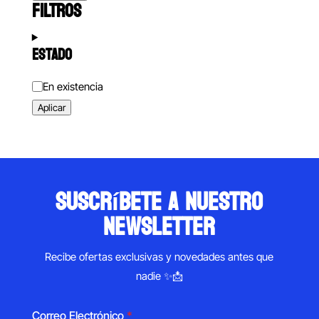
FILTROS
ESTADO
Estado
En existencia
Aplicar
suscríbete a nuestro
newsletter
Recibe ofertas exclusivas y novedades antes que
nadie ✨📩
Correo Electrónico
*