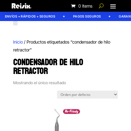
0 Items
ENVÍOS + RÁPIDOS + SEGUROS
PAGOS SEGUROS
GARANTÍ
Inicio
/ Productos etiquetados “condensador de hilo
retractor”
CONDENSADOR DE HILO
RETRACTOR
Mostrando el único resultado