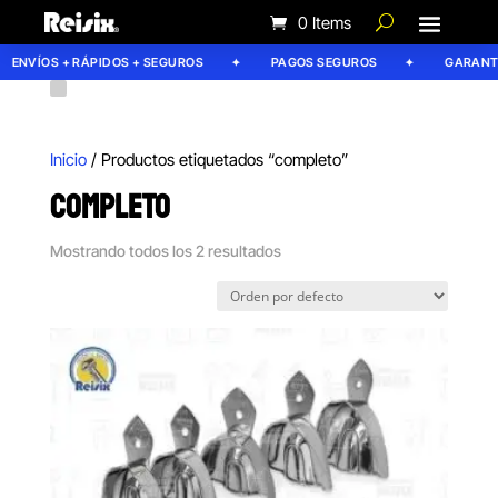
0 Items
ENVÍOS + RÁPIDOS + SEGUROS
PAGOS SEGUROS
GARANTÍA
Inicio
/ Productos etiquetados “completo”
COMPLETO
Mostrando todos los 2 resultados