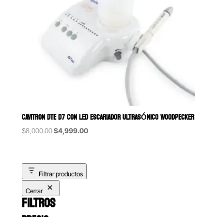
CAVITRON DTE D7 CON LED ESCARIADOR ULTRASÓNICO WOODPECKER
Original
Current
$
8,000.00
$
4,999.00
price
price
was:
is:
$8,000.00.
$4,999.00.
Filtrar productos
Cerrar
FILTROS