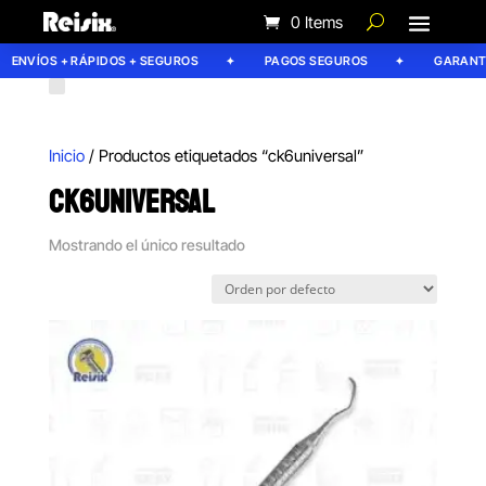
0 Items
ENVÍOS + RÁPIDOS + SEGUROS
PAGOS SEGUROS
GARANTÍA
Inicio
/ Productos etiquetados “ck6universal”
CK6UNIVERSAL
Mostrando el único resultado