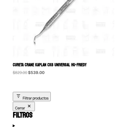
CURETA CRANE KAPLAN CK6 UNIVERSAL HU-FRIEDY
Original
Current
$
829.00
$
539.00
price
price
was:
is:
$829.00.
$539.00.
Filtrar productos
Cerrar
FILTROS