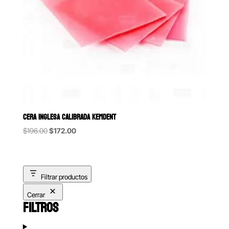
CERA INGLESA CALIBRADA KEMDENT
Original
Current
$
196.00
$
172.00
price
price
was:
is:
$196.00.
$172.00.
Filtrar productos
Cerrar
FILTROS