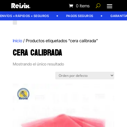
0 Items
ENVÍOS + RÁPIDOS + SEGUROS
PAGOS SEGUROS
GARANTÍA 
Inicio
/ Productos etiquetados “cera calibrada”
CERA CALIBRADA
Mostrando el único resultado