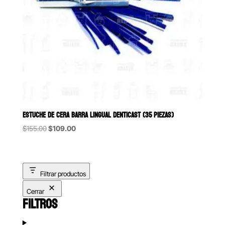
ESTUCHE DE CERA BARRA LINGUAL DENTICAST (35 PIEZAS)
Original
Current
$
155.00
$
109.00
price
price
was:
is:
$155.00.
$109.00.
Filtrar productos
Cerrar
FILTROS