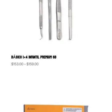
BÁSICO 1×4 INFANTIL PREMIUM 6B
Price
$
153.00
–
$
159.00
range:
$153.00
through
$159.00