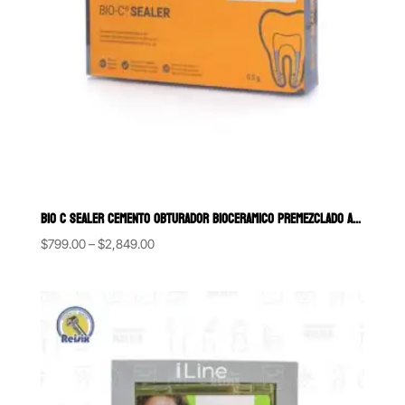
BIO C SEALER CEMENTO OBTURADOR BIOCERAMICO PREMEZCLADO ANGELUS
Price
$
799.00
–
$
2,849.00
range:
$799.00
through
$2,849.00