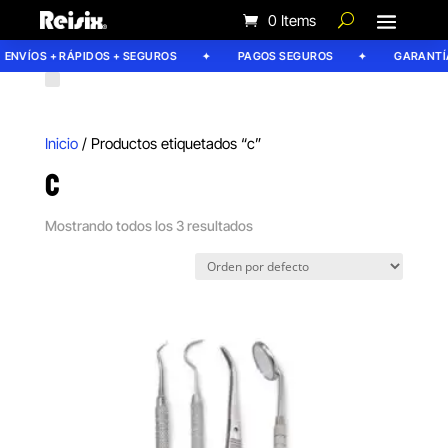
0 Items
ENVÍOS + RÁPIDOS + SEGUROS
PAGOS SEGUROS
GARANTÍA 
Inicio
/ Productos etiquetados “c”
C
Mostrando todos los 3 resultados