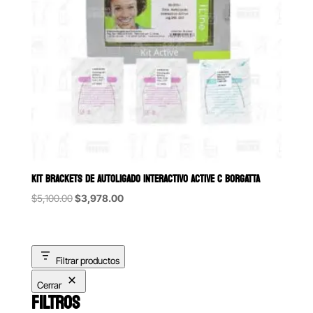
KIT BRACKETS DE AUTOLIGADO INTERACTIVO ACTIVE C BORGATTA
Original
Current
$
5,100.00
$
3,978.00
price
price
was:
is:
$5,100.00.
$3,978.00.
Filtrar productos
Cerrar
FILTROS