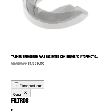
TRAINER BRUXOGARD PARA PACIENTES CON BRUXISMO MYOFUNCTIONAL RESEA
Original
Current
$
2,320.00
$
1,559.00
price
price
was:
is:
$2,320.00.
$1,559.00.
Filtrar productos
Cerrar
FILTROS