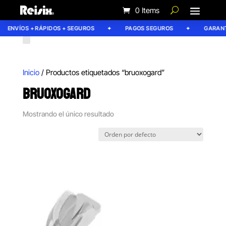
0 Items
ENVÍOS + RÁPIDOS + SEGUROS
PAGOS SEGUROS
GARANTÍ
Inicio
/ Productos etiquetados “bruoxogard”
BRUOXOGARD
Mostrando el único resultado