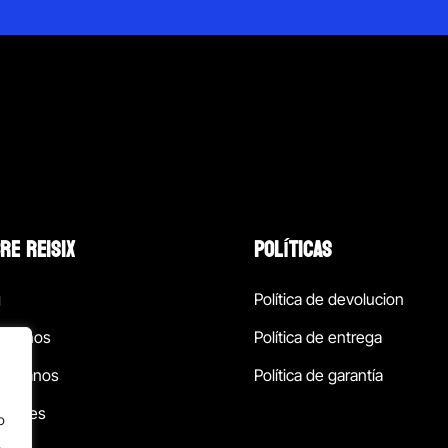
RE REISIX
POLÍTICAS
g
Política de devolucion
ócenos
Política de entrega
táctanos
Política de garantía
ursales
o
.