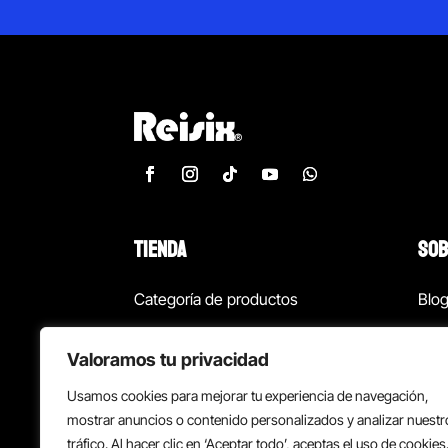
TIENDA
SOB
Categoría de productos
Blo
Marcas
Con
Valoramos tu privacidad
¡Las mejores ofertas!
Con
Usamos cookies para mejorar tu experiencia de navegación,
Back to school
Suc
mostrar anuncios o contenido personalizados y analizar nuestr
tráfico. Al hacer clic en ‘Aceptar todo’, aceptas el uso de cookies