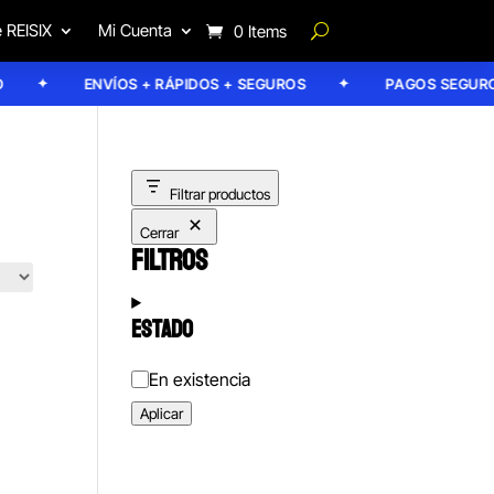
 REISIX
Mi Cuenta
0 Items
ENVÍOS + RÁPIDOS + SEGUROS
PAGOS SEGUROS
Filtrar productos
Cerrar
FILTROS
ESTADO
Estado
En existencia
Aplicar