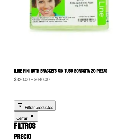
ILINE MINI ROTH BRACKETS SIN TUBO BORGATTA 20 PIEZAS
Price
$
320.00
–
$
640.00
range:
$320.00
through
Filtrar productos
$640.00
Cerrar
FILTROS
PRECIO