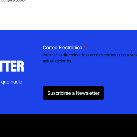
price
price
was:
is:
$762.00.
$495.00.
Correo Electrónico
*
Ingrese su dirección de correo electrónico para sus
tter
actualizaciones.
s que nadie
Suscribirse a Newsletter