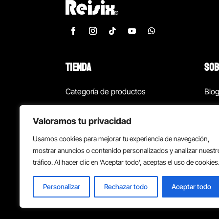
TIENDA
SOB
Categoría de productos
Blo
Marcas
Con
Valoramos tu privacidad
¡Las mejores ofertas!
Con
Usamos cookies para mejorar tu experiencia de navegación,
Back to school
Suc
mostrar anuncios o contenido personalizados y analizar nuestr
tráfico. Al hacer clic en ‘Aceptar todo’, aceptas el uso de cookies
Personalizar
Rechazar todo
Aceptar todo
Política de privacidad