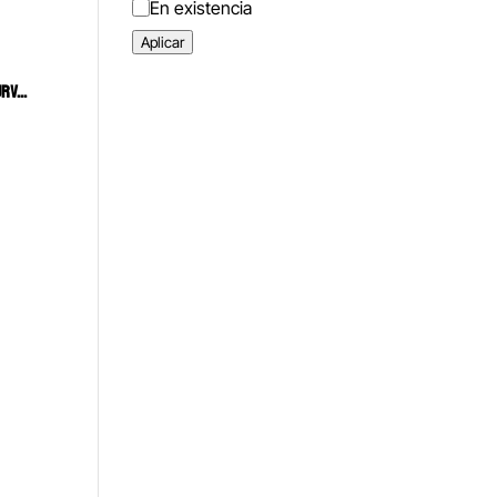
Estado
En existencia
Aplicar
PINZA PARA COLOCAR BRACKETS CURVA 6B (025)