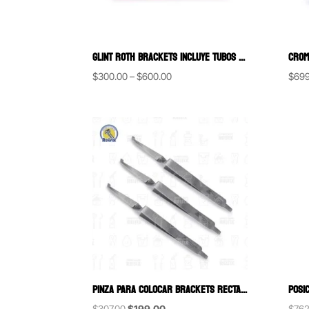
GLINT ROTH BRACKETS INCLUYE TUBOS BORGATTA 24 PZAS.
Price
$
300.00
–
$
600.00
$
699
range:
$300.00
through
$600.00
PINZA PARA COLOCAR BRACKETS RECTA CON DESARMADOR DELGADO 6B (024-B)
Original
Current
$
307.00
$
199.00
$
762