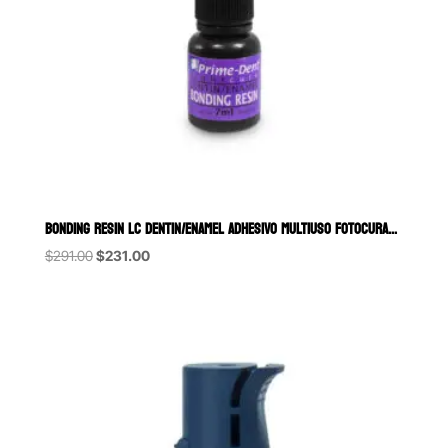
BONDING RESIN LC DENTIN/ENAMEL ADHESIVO MULTIUSO FOTOCURABLE PRIME
Original
Current
$
291.00
$
231.00
price
price
was:
is:
$291.00.
$231.00.