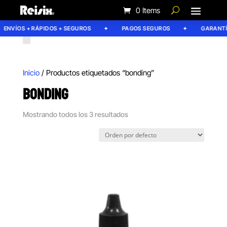
0 Items
ENVÍOS + RÁPIDOS + SEGUROS
PAGOS SEGUROS
GARANTÍA 
Inicio
/ Productos etiquetados “bonding”
BONDING
Mostrando todos los 3 resultados