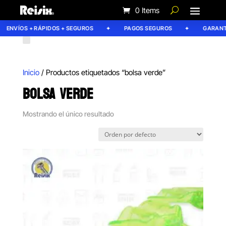
0 Items
ENVÍOS + RÁPIDOS + SEGUROS
PAGOS SEGUROS
GARANTÍA
Inicio
/ Productos etiquetados “bolsa verde”
BOLSA VERDE
Mostrando el único resultado