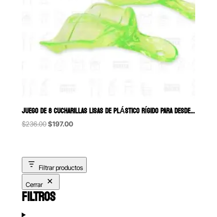
JUEGO DE 8 CUCHARILLAS LISAS DE PLÁSTICO RÍGIDO PARA DESDENTADO
Original
Current
$
236.00
$
197.00
price
price
was:
is:
$236.00.
$197.00.
Filtrar productos
Cerrar
FILTROS