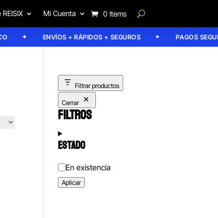
 REISIX
Mi Cuenta
0 Items
ENVÍOS + RÁPIDOS + SEGUROS
PAGOS SEGURO
Filtrar productos
Cerrar
FILTROS
ESTADO
Estado
En existencia
Aplicar