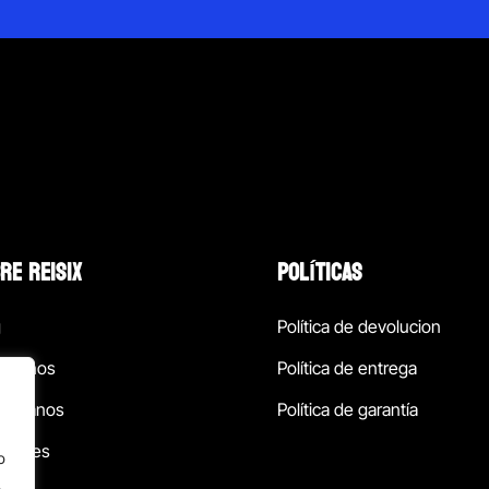
RE REISIX
POLÍTICAS
g
Política de devolucion
ócenos
Política de entrega
táctanos
Política de garantía
ursales
o
.