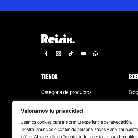
TIENDA
SOB
Categoría de productos
Blo
Marcas
Con
Valoramos tu privacidad
¡Las mejores ofertas!
Con
Usamos cookies para mejorar tu experiencia de navegación,
Back to school
Suc
mostrar anuncios o contenido personalizados y analizar nuestr
tráfico. Al hacer clic en ‘Aceptar todo’, aceptas el uso de cookies