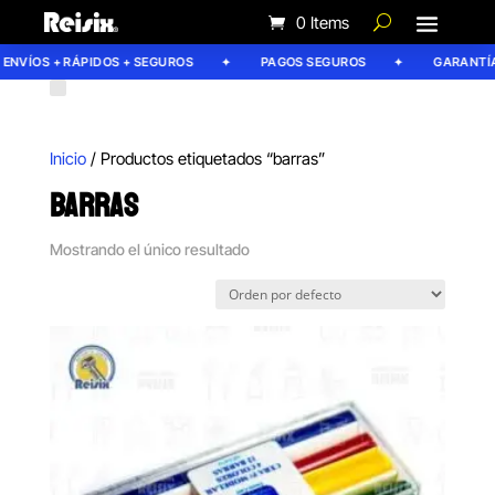
0 Items
ENVÍOS + RÁPIDOS + SEGUROS
PAGOS SEGUROS
GARANTÍA 
Inicio
/ Productos etiquetados “barras”
BARRAS
Mostrando el único resultado