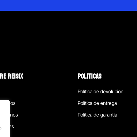
RE REISIX
POLÍTICAS
g
Política de devolucion
ócenos
Política de entrega
táctanos
Política de garantía
ursales
o
.