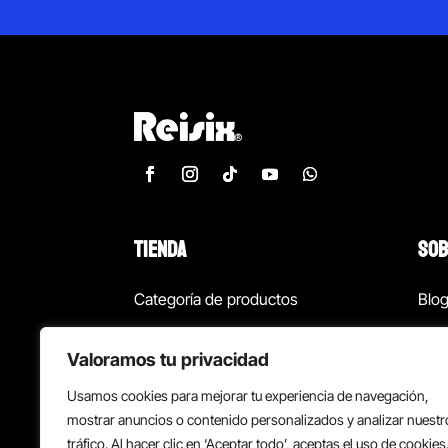
TIENDA
SOB
Categoría de productos
Blo
Marcas
Con
Valoramos tu privacidad
¡Las mejores ofertas!
Con
Usamos cookies para mejorar tu experiencia de navegación,
Back to school
Suc
mostrar anuncios o contenido personalizados y analizar nuestr
tráfico. Al hacer clic en ‘Aceptar todo’, aceptas el uso de cookies