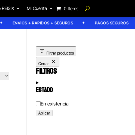
 REISIX
Mi Cuenta
0 Items
ENVÍOS + RÁPIDOS + SEGUROS
PAGOS SEGUROS
Filtrar productos
Cerrar
FILTROS
ESTADO
Estado
En existencia
Aplicar