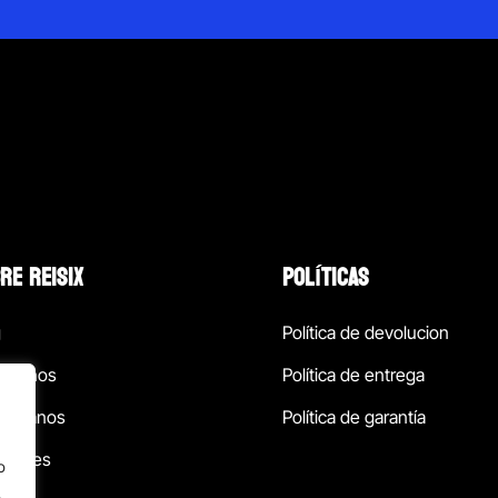
RE REISIX
POLÍTICAS
g
Política de devolucion
ócenos
Política de entrega
táctanos
Política de garantía
ursales
o
.