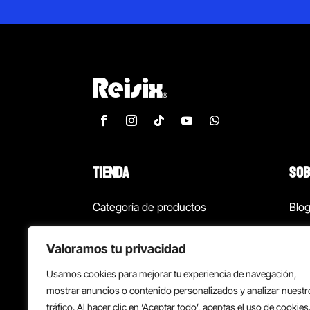
TIENDA
SOB
Categoría de productos
Blo
Marcas
Con
Valoramos tu privacidad
¡Las mejores ofertas!
Con
Usamos cookies para mejorar tu experiencia de navegación,
Back to school
Suc
mostrar anuncios o contenido personalizados y analizar nuestr
tráfico. Al hacer clic en ‘Aceptar todo’, aceptas el uso de cookies