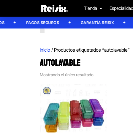
Tienda
Especialida
PAGOS SEGUROS
GARANTÍA REISIX
C
Inicio
/ Productos etiquetados “autolavable”
AUTOLAVABLE
Mostrando el único resultado