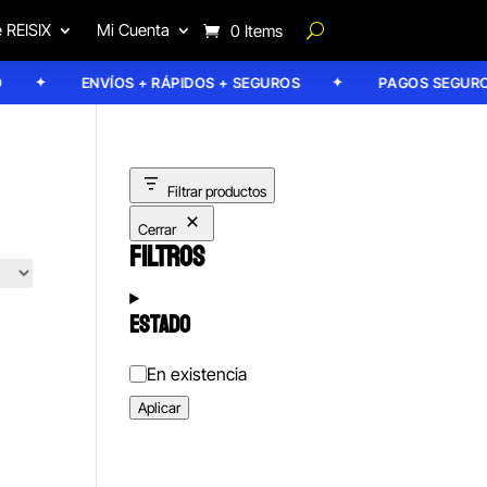
 REISIX
Mi Cuenta
0 Items
ENVÍOS + RÁPIDOS + SEGUROS
PAGOS SEGUROS
Filtrar productos
Cerrar
FILTROS
ESTADO
Estado
En existencia
Aplicar