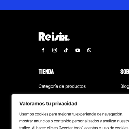
TIENDA
SOB
Categoría de productos
Blo
Marcas
Con
Valoramos tu privacidad
¡Las mejores ofertas!
Con
Usamos cookies para mejorar tu experiencia de navegación,
Back to school
Suc
mostrar anuncios o contenido personalizados y analizar nuestr
tráfico. Al hacer clic en ‘Aceptar todo’, aceptas el uso de cookies