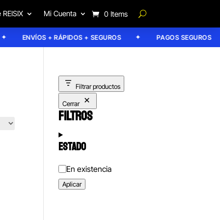
 REISIX
Mi Cuenta
0 Items
ENVÍOS + RÁPIDOS + SEGUROS
PAGOS SEGUROS
Filtrar productos
Cerrar
FILTROS
ESTADO
Estado
En existencia
Aplicar