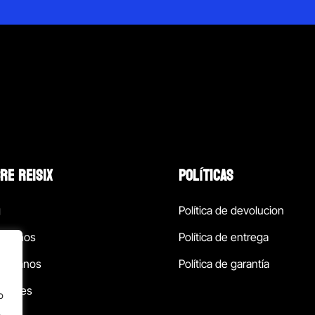
RE REISIX
POLÍTICAS
g
Política de devolucion
ócenos
Política de entrega
táctanos
Política de garantía
ursales
o
.