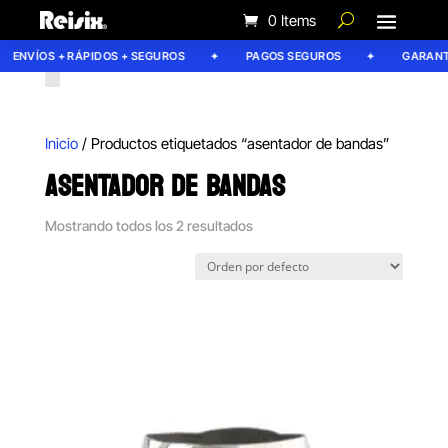
0 Items
ENVÍOS + RÁPIDOS + SEGUROS
PAGOS SEGUROS
GARANTÍA
Inicio
/ Productos etiquetados “asentador de bandas”
ASENTADOR DE BANDAS
Mostrando todos los 2 resultados