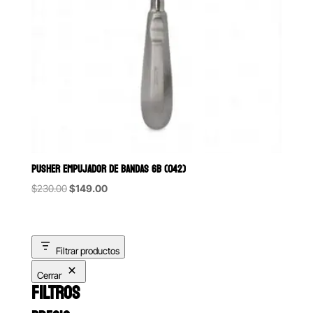
PUSHER EMPUJADOR DE BANDAS 6B (042)
Original
Current
$
230.00
$
149.00
price
price
was:
is:
$230.00.
$149.00.
Filtrar productos
Cerrar
FILTROS