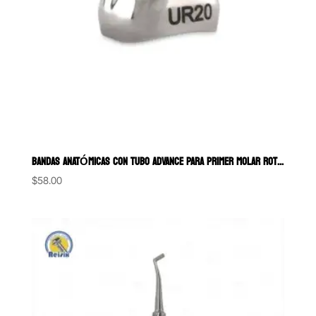
BANDAS ANATÓMICAS CON TUBO ADVANCE PARA PRIMER MOLAR ROTH.22 BORG
$
58.00