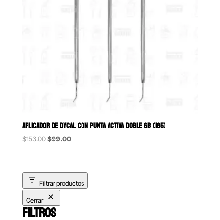
APLICADOR DE DYCAL CON PUNTA ACTIVA DOBLE 6B (185)
Original
Current
$
153.00
$
99.00
price
price
was:
is:
$153.00.
$99.00.
Filtrar productos
Cerrar
FILTROS