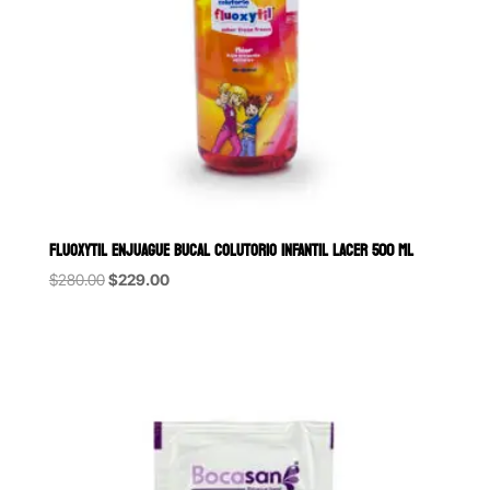
FLUOXYTIL ENJUAGUE BUCAL COLUTORIO INFANTIL LACER 500 ML
Original
Current
$
280.00
$
229.00
price
price
was:
is:
$280.00.
$229.00.