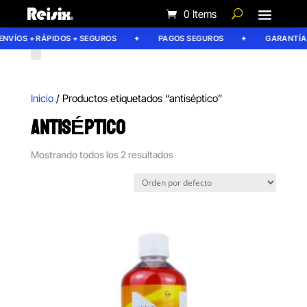
0 Items
NVÍOS + RÁPIDOS + SEGUROS
PAGOS SEGUROS
GARANTÍA R
Inicio
/ Productos etiquetados “antiséptico”
ANTISÉPTICO
Mostrando todos los 2 resultados