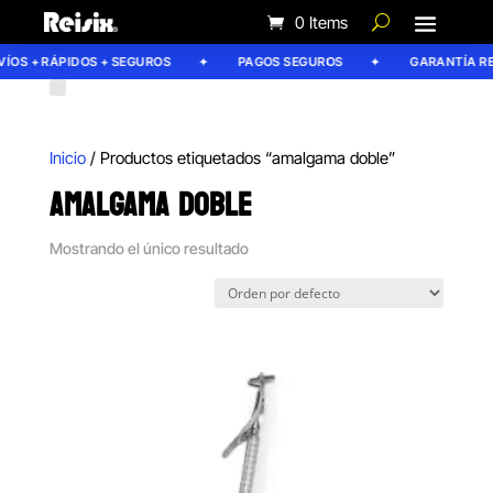
0 Items
ÍOS + RÁPIDOS + SEGUROS
PAGOS SEGUROS
GARANTÍA REI
Inicio
/ Productos etiquetados “amalgama doble”
AMALGAMA DOBLE
Mostrando el único resultado