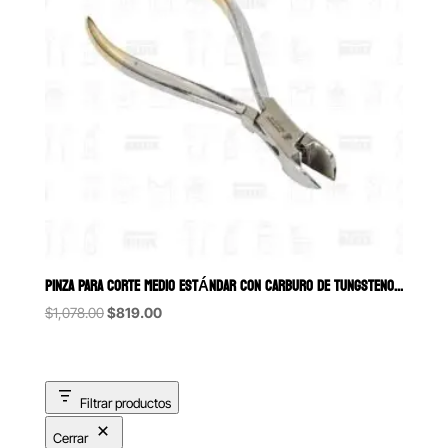
PINZA PARA CORTE MEDIO ESTÁNDAR CON CARBURO DE TUNGSTENO 6B (020-
Original
Current
$
1,078.00
$
819.00
price
price
was:
is:
$1,078.00.
$819.00.
Filtrar productos
Cerrar