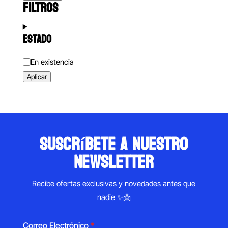
FILTROS
ESTADO
Estado
En existencia
Aplicar
suscríbete a nuestro
newsletter
Recibe ofertas exclusivas y novedades antes que
nadie ✨📩
Correo Electrónico
*