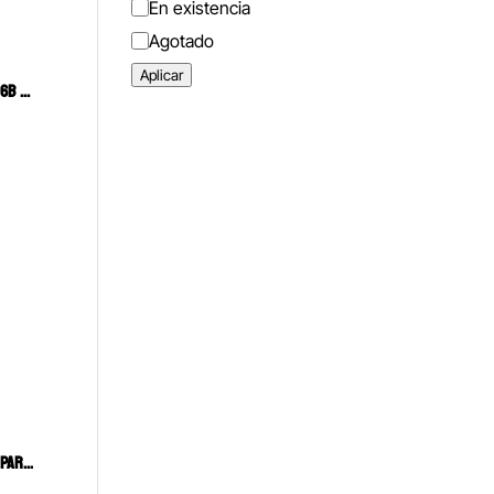
Estado
En existencia
Agotado
Aplicar
PORTA AGUJAS MAYO PARA SUTURA 6B (281)
PINZA MATHIEU CON PUNTA GANCHO PARA COLOCACIÓN DE ELÁSTICOS 6B (026-B)