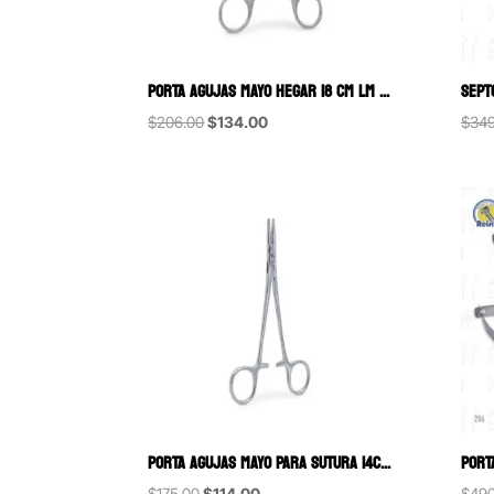
PORTA AGUJAS MAYO HEGAR 18 CM LM 6B (25-132)
Original
Current
$
206.00
$
134.00
$
349
price
price
was:
is:
$206.00.
$134.00.
PORTA AGUJAS MAYO PARA SUTURA 14CM 6B (282)
Original
Current
$
175.00
$
114.00
$
490