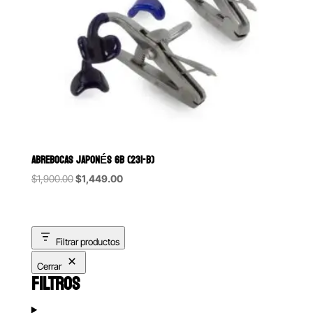
ABREBOCAS JAPONÉS 6B (231-B)
Original
Current
$
1,900.00
$
1,449.00
price
price
was:
is:
$1,900.00.
$1,449.00.
Filtrar productos
Cerrar
FILTROS