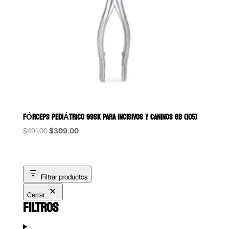
FÓRCEPS PEDIÁTRICO 99SK PARA INCISIVOS Y CANINOS 6B (105)
Original
Current
$
491.00
$
309.00
price
price
was:
is:
$491.00.
$309.00.
Filtrar productos
Cerrar
FILTROS