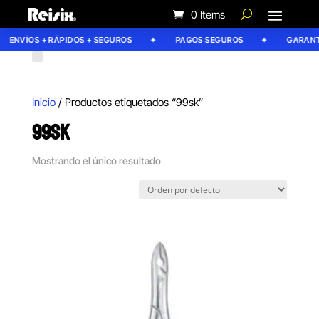
0 Items
ENVÍOS + RÁPIDOS + SEGUROS
PAGOS SEGUROS
GARANTÍ
Inicio
/ Productos etiquetados “99sk”
99SK
Mostrando el único resultado