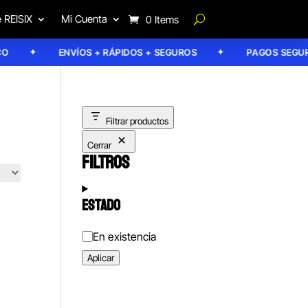
 REISIX
Mi Cuenta
0 Items
ENVÍOS + RÁPIDOS + SEGUROS
PAGOS SEGURO
Filtrar productos
Cerrar
FILTROS
ESTADO
Estado
En existencia
Aplicar