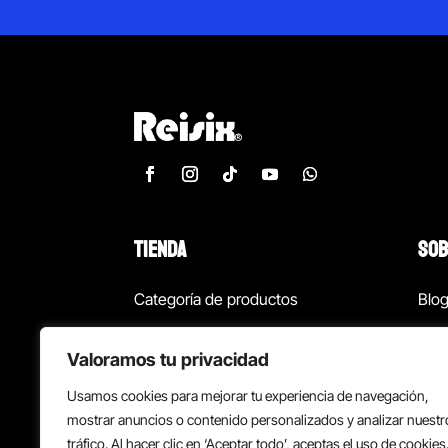
TIENDA
SOB
Categoría de productos
Blo
Marcas
Con
Valoramos tu privacidad
¡Las mejores ofertas!
Con
Usamos cookies para mejorar tu experiencia de navegación,
Back to school
Suc
mostrar anuncios o contenido personalizados y analizar nuestr
tráfico. Al hacer clic en ‘Aceptar todo’, aceptas el uso de cookies