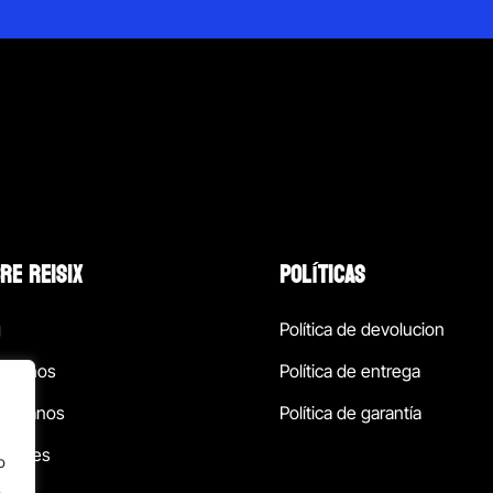
RE REISIX
POLÍTICAS
g
Política de devolucion
ócenos
Política de entrega
táctanos
Política de garantía
ursales
o
.