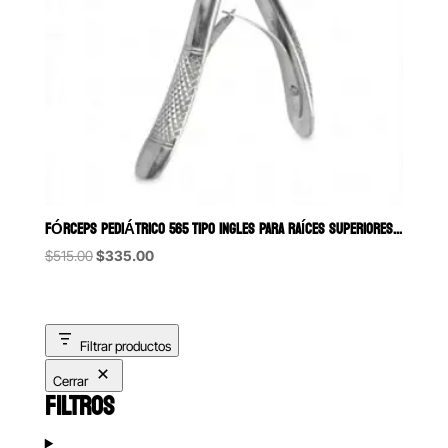
FÓRCEPS PEDIÁTRICO 565 TIPO INGLES PARA RAÍCES SUPERIORES 6B (113)
Original
Current
$
515.00
$
335.00
price
price
was:
is:
$515.00.
$335.00.
Filtrar productos
Cerrar
FILTROS