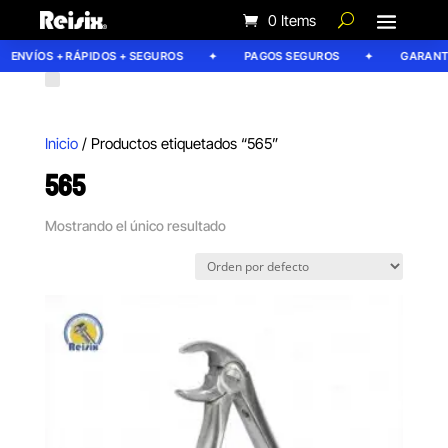
0 Items
ENVÍOS + RÁPIDOS + SEGUROS
PAGOS SEGUROS
GARANTÍA
Inicio
/ Productos etiquetados “565”
565
Mostrando el único resultado