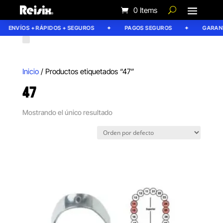
0 Items
ENVÍOS + RÁPIDOS + SEGUROS
PAGOS SEGUROS
GARANTÍ
Inicio
/ Productos etiquetados “47”
47
Mostrando el único resultado