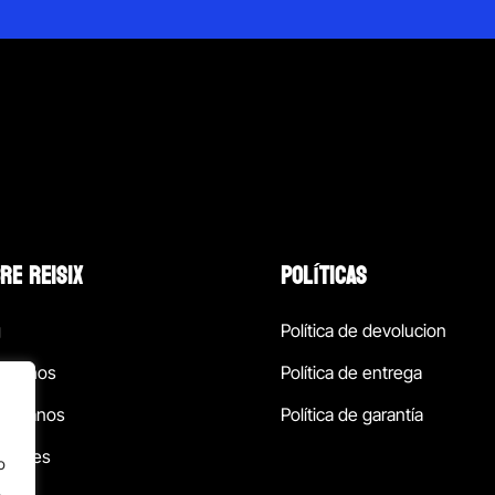
RE REISIX
POLÍTICAS
g
Política de devolucion
ócenos
Política de entrega
táctanos
Política de garantía
ursales
o
.