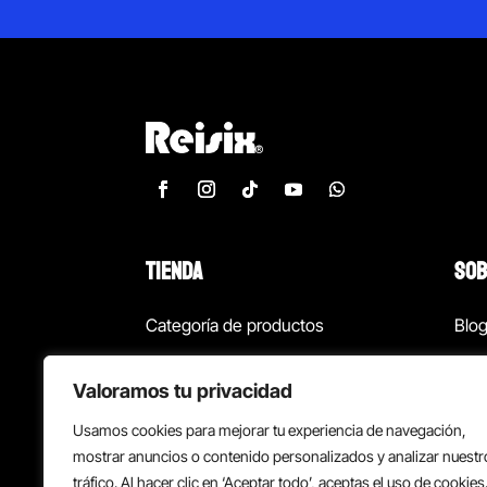
TIENDA
SOB
Categoría de productos
Blo
Marcas
Con
Valoramos tu privacidad
¡Las mejores ofertas!
Con
Usamos cookies para mejorar tu experiencia de navegación,
Back to school
Suc
mostrar anuncios o contenido personalizados y analizar nuestr
tráfico. Al hacer clic en ‘Aceptar todo’, aceptas el uso de cookies