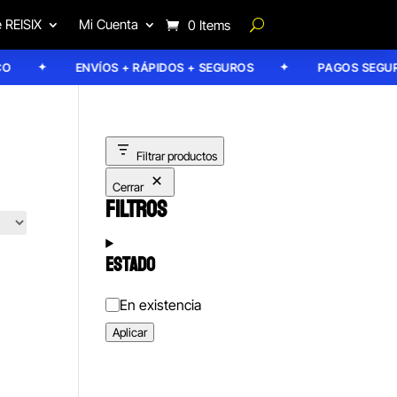
 REISIX
Mi Cuenta
0 Items
ENVÍOS + RÁPIDOS + SEGUROS
PAGOS SEGURO
Filtrar productos
Cerrar
FILTROS
ESTADO
Estado
En existencia
Aplicar