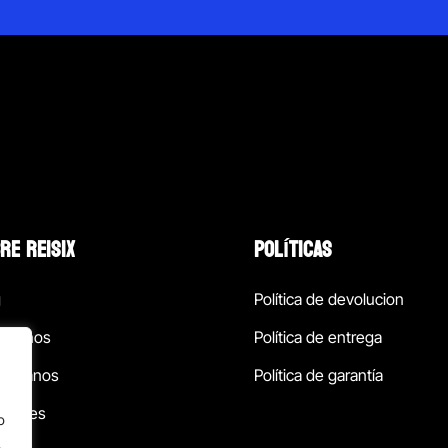
RE REISIX
POLÍTICAS
g
Política de devolucion
ócenos
Política de entrega
táctanos
Política de garantía
ursales
o
.