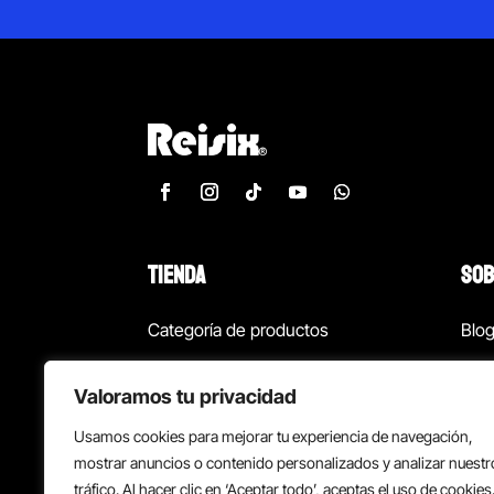
TIENDA
SOB
Categoría de productos
Blo
Marcas
Con
Valoramos tu privacidad
¡Las mejores ofertas!
Con
Usamos cookies para mejorar tu experiencia de navegación,
Back to school
Suc
mostrar anuncios o contenido personalizados y analizar nuestr
tráfico. Al hacer clic en ‘Aceptar todo’, aceptas el uso de cookies