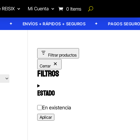
 REISIX
Mi Cuenta
0 Items
ENVÍOS + RÁPIDOS + SEGUROS
PAGOS SEGUROS
Filtrar productos
Cerrar
FILTROS
ESTADO
Estado
En existencia
Aplicar