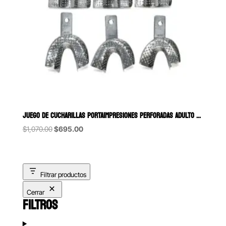
JUEGO DE CUCHARILLAS PORTAIMPRESIONES PERFORADAS ADULTO 6B (295) 6
Original
Current
$
1,070.00
$
695.00
price
price
was:
is:
$1,070.00.
$695.00.
Filtrar productos
Cerrar
FILTROS