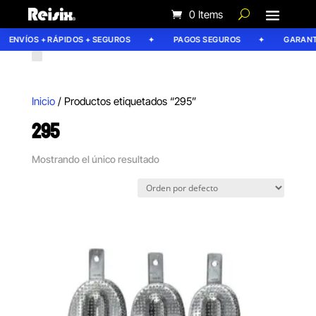
0 Items
ENVÍOS + RÁPIDOS + SEGUROS
PAGOS SEGUROS
GARANTÍ
Inicio
/ Productos etiquetados “295”
295
Mostrando el único resultado