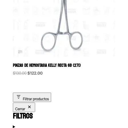
PINZAS DE HEMOSTASIA KELLY RECTA 6B (271)
Original
Current
$
130.00
$
122.00
price
price
was:
is:
$130.00.
$122.00.
Filtrar productos
Cerrar
FILTROS