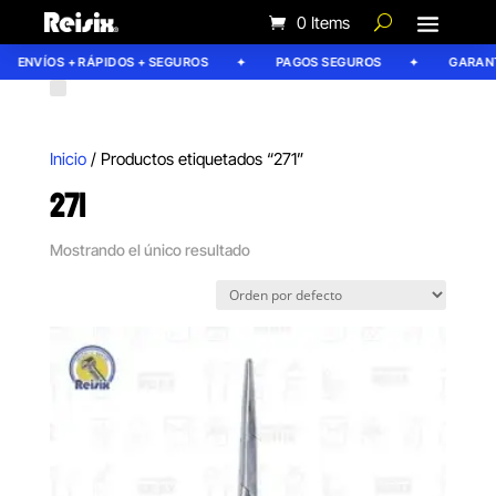
0 Items
ENVÍOS + RÁPIDOS + SEGUROS
PAGOS SEGUROS
GARANTÍ
Inicio
/ Productos etiquetados “271”
271
Mostrando el único resultado