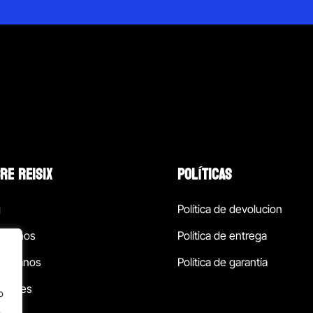
RE REISIX
POLÍTICAS
g
Política de devolucion
ócenos
Política de entrega
táctanos
Política de garantía
ursales
o
.