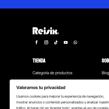
TIENDA
SOB
Categoría de productos
Blo
Marcas
Con
Valoramos tu privacidad
¡Las mejores ofertas!
Con
Usamos cookies para mejorar tu experiencia de navegación,
Back to school
Suc
mostrar anuncios o contenido personalizados y analizar nuestr
tráfico. Al hacer clic en ‘Aceptar todo’, aceptas el uso de cookies