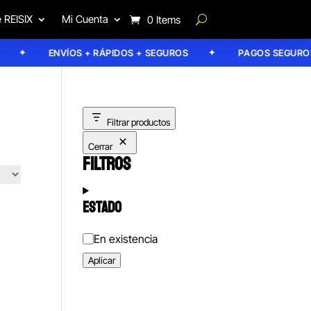
 REISIX
Mi Cuenta
0 Items
ENVÍOS + RÁPIDOS + SEGUROS
PAGOS SEGUROS
Filtrar productos
Cerrar
FILTROS
ESTADO
Estado
En existencia
Aplicar