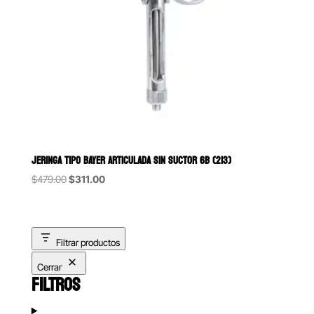
JERINGA TIPO BAYER ARTICULADA SIN SUCTOR 6B (213)
Original
Current
$
479.00
$
311.00
price
price
was:
is:
$479.00.
$311.00.
Filtrar productos
Cerrar
FILTROS