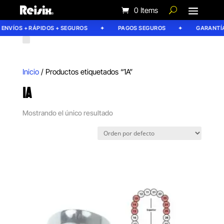
0 Items
ENVÍOS + RÁPIDOS + SEGUROS
PAGOS SEGUROS
GARANTÍA 
Inicio
/ Productos etiquetados “1A”
1A
Mostrando el único resultado