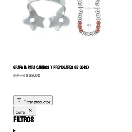
GRAPA 1A PARA CANINOS Y PREMOLARES 6B (049)
Original
Current
$
91.00
$
59.00
price
price
was:
is:
$91.00.
$59.00.
Filtrar productos
Cerrar
FILTROS