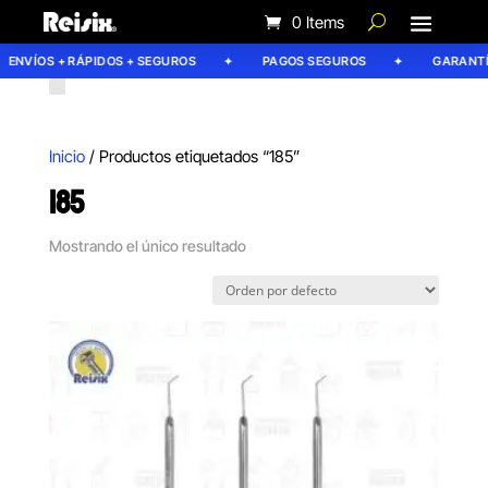
0 Items
ENVÍOS + RÁPIDOS + SEGUROS
PAGOS SEGUROS
GARANTÍA
Inicio
/ Productos etiquetados “185”
185
Mostrando el único resultado