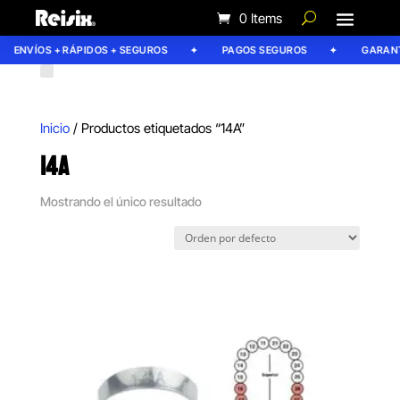
0 Items
ENVÍOS + RÁPIDOS + SEGUROS
PAGOS SEGUROS
GARANTÍ
Inicio
/ Productos etiquetados “14A”
14A
Mostrando el único resultado