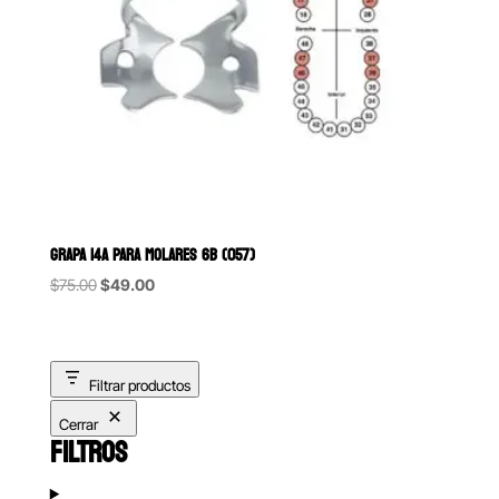
GRAPA 14A PARA MOLARES 6B (057)
Original
Current
$
75.00
$
49.00
price
price
was:
is:
$75.00.
$49.00.
Filtrar productos
Cerrar
FILTROS