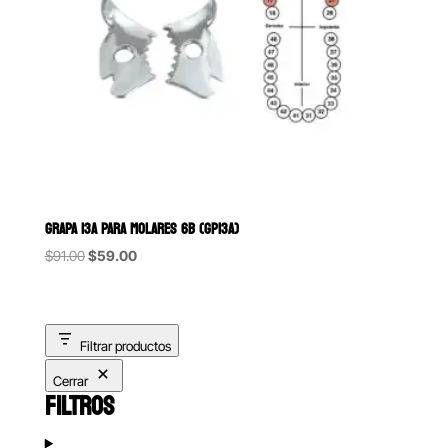
GRAPA 13A PARA MOLARES 6B (GP13A)
Original
Current
$
91.00
$
59.00
price
price
was:
is:
$91.00.
$59.00.
Filtrar productos
Cerrar
FILTROS