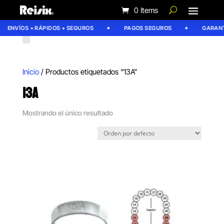
0 Items
ENVÍOS + RÁPIDOS + SEGUROS
PAGOS SEGUROS
GARANTÍ
Inicio
/ Productos etiquetados “13A”
13A
Mostrando el único resultado