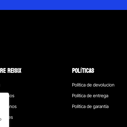
RE REISIX
POLÍTICAS
g
Política de devolucion
ócenos
Política de entrega
táctanos
Política de garantía
ursales
o
.