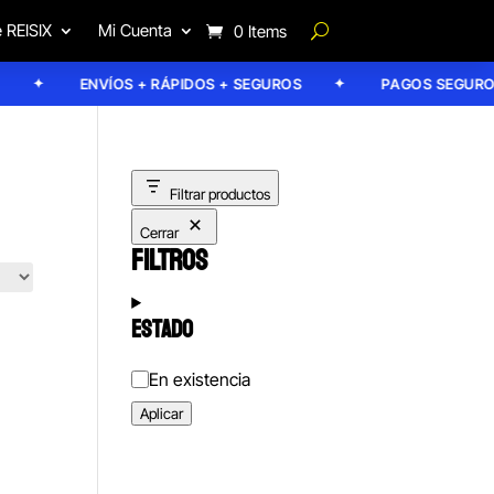
 REISIX
Mi Cuenta
0 Items
ENVÍOS + RÁPIDOS + SEGUROS
PAGOS SEGUROS
Filtrar productos
Cerrar
FILTROS
ESTADO
Estado
En existencia
Aplicar