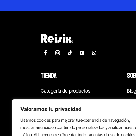
TIENDA
SOB
Categoría de productos
Blo
Marcas
Con
Valoramos tu privacidad
¡Las mejores ofertas!
Con
Usamos cookies para mejorar tu experiencia de navegación,
Back to school
Suc
mostrar anuncios o contenido personalizados y analizar nuestr
tráfico. Al hacer clic en ‘Aceptar todo’, aceptas el uso de cookies