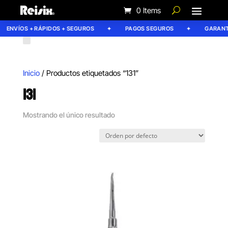
0 Items
ENVÍOS + RÁPIDOS + SEGUROS
PAGOS SEGUROS
GARANTÍ
Inicio
/ Productos etiquetados “131”
131
Mostrando el único resultado