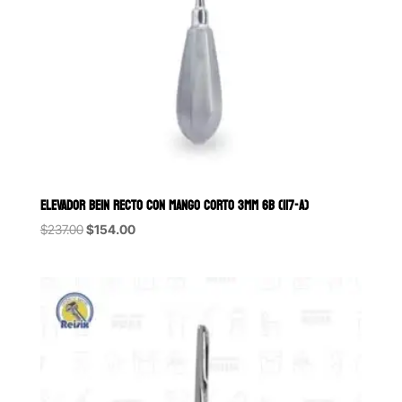
ELEVADOR BEIN RECTO CON MANGO CORTO 3MM 6B (117-A)
Original
Current
$
237.00
$
154.00
price
price
was:
is:
$237.00.
$154.00.