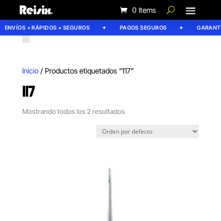
0 Items
ENVÍOS + RÁPIDOS + SEGUROS
PAGOS SEGUROS
GARANTÍA
Inicio
/ Productos etiquetados “117”
117
Mostrando todos los 2 resultados