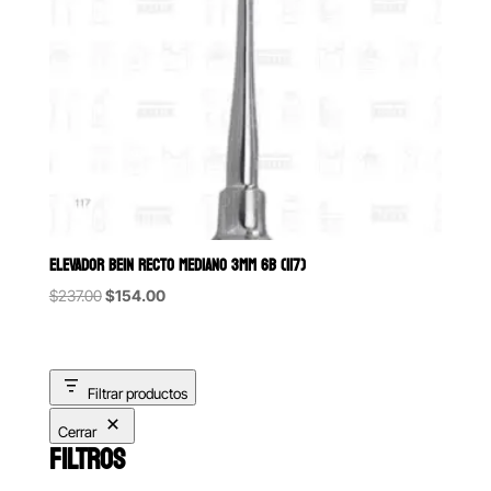
ELEVADOR BEIN RECTO MEDIANO 3MM 6B (117)
Original
Current
$
237.00
$
154.00
price
price
was:
is:
$237.00.
$154.00.
Filtrar productos
Cerrar
FILTROS