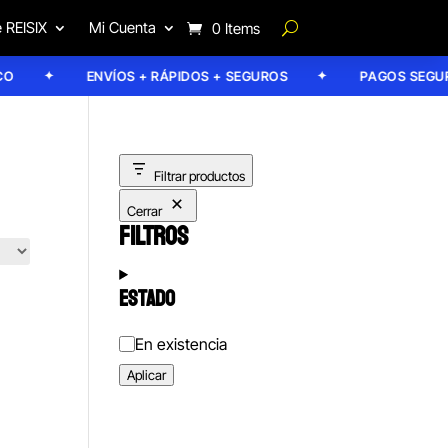
 REISIX
Mi Cuenta
0 Items
ENVÍOS + RÁPIDOS + SEGUROS
PAGOS SEGURO
Filtrar productos
Cerrar
FILTROS
ESTADO
Estado
En existencia
Aplicar