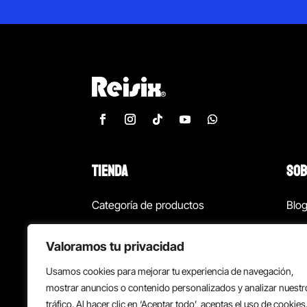
TIENDA
SOB
Categoría de productos
Blo
Marcas
Con
Valoramos tu privacidad
¡Las mejores ofertas!
Con
Usamos cookies para mejorar tu experiencia de navegación,
Back to school
Suc
mostrar anuncios o contenido personalizados y analizar nuestr
tráfico. Al hacer clic en ‘Aceptar todo’, aceptas el uso de cookies