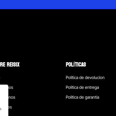
RE REISIX
POLÍTICAS
g
Política de devolucion
ócenos
Política de entrega
táctanos
Política de garantía
ursales
o
.