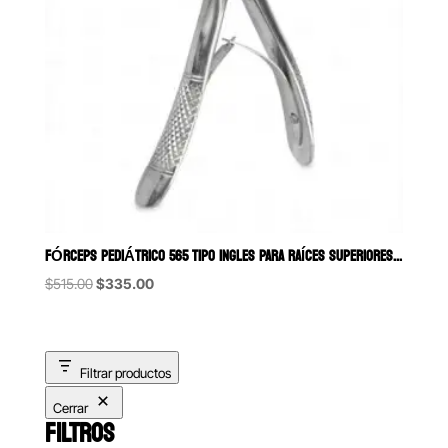
FÓRCEPS PEDIÁTRICO 565 TIPO INGLES PARA RAÍCES SUPERIORES 6B (113)
Original
Current
$
515.00
$
335.00
price
price
was:
is:
$515.00.
$335.00.
Filtrar productos
Cerrar
FILTROS