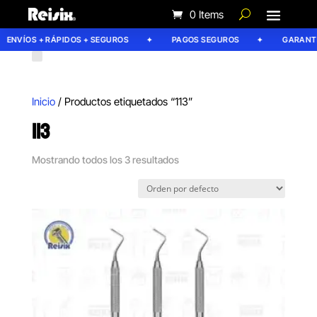
0 Items
ENVÍOS + RÁPIDOS + SEGUROS
PAGOS SEGUROS
GARANTÍA
Inicio
/ Productos etiquetados “113”
113
Mostrando todos los 3 resultados